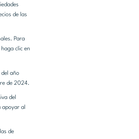
piedades
ecios de las
ales. Para
 haga clic en
 del año
bre de 2024.
iva del
a apoyar al
las de