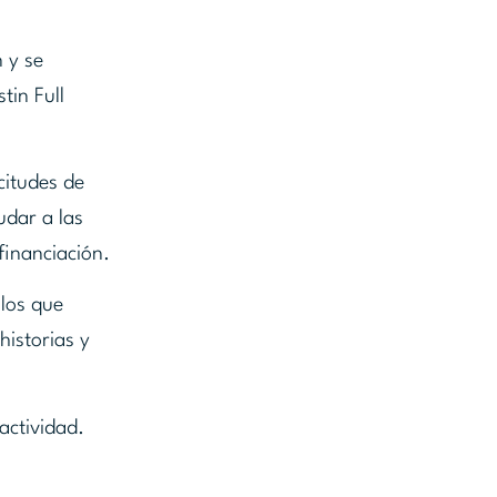
 y se
tin Full
citudes de
udar a las
financiación.
llos que
historias y
actividad.