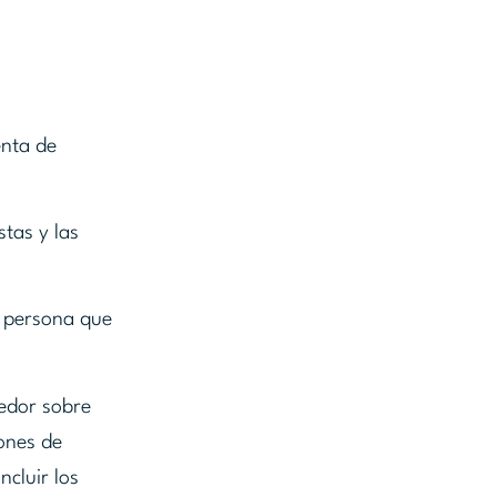
enta de
stas y las
a persona que
eedor sobre
iones de
ncluir los