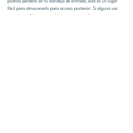
podrías perderlo en tu bandeja de entrada, este es un lugar
fácil para almacenarlo para acceso posterior. Si alguna vez
necesitas solicitar un cambio en una parte de tu contrato,
puedes hacerlo a través del Solicitud de modificación de
contrato.
Completando el Proceso
del Premio
Diferentes programas tienen requisitos variados, como informes
de progreso y listas de eventos. Enviar una lista de eventos a
Visit Austin es obligatorio para todos los eventos públicos
realizados con fondos de la subvención. Enviar la verificación
de tu lista de eventos es necesario para recibir tu pago interino
o final, dependiendo de tu programa. Asistir a al menos dos
sesiones de capacitación de Miles Partnership también es
obligatorio.