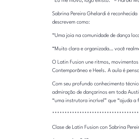
“Eu me movo, logo existo.” – Haruki M
Sabrina Pereira Ghelardi é reconhecida
descrevem como:
“Uma joia na comunidade de dança loca
“Muito clara e organizada… você realm
O Latin Fusion une ritmos, movimentos e
Contemporâneo e Heels. A aula é pensa
Com seu profundo conhecimento técnico
admiração de dançarinos em toda Austi
“uma instrutora incrível” que “ajuda a
***********************************
Clase de Latin Fusion con Sabrina Perei