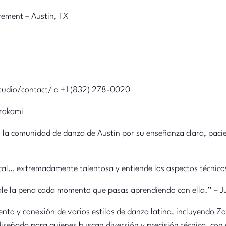
vement – Austin, TX
tudio/contact/ o +1 (832) 278-0020
urakami
 la comunidad de danza de Austin por su enseñanza clara, pacie
al… extremadamente talentosa y entiende los aspectos técnicos
le la pena cada momento que pasas aprendiendo con ella.” – Ju
ento y conexión de varios estilos de danza latina, incluyendo Z
señada para quienes buscan diversión y precisión técnica, con é