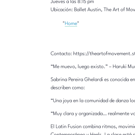
Jueves a las 8:15 pm
Ubicación: Ballet Austin, The Art of Mo
Home
Contacto: https://theartofmovement.s
“Me muevo, luego existo.” – Haruki M
Sabrina Pereira Ghelardi es conocida en
describen como:
“Una joya en la comunidad de danza loc
“Muy clara y organizada… realmente va
El Latin Fusion combina ritmos, movimi
Contemporáneo y Heels. La clase está di