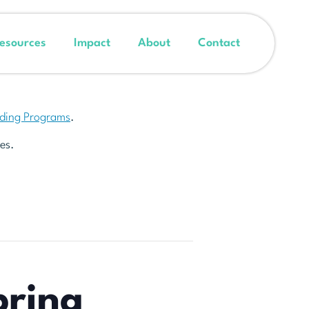
esources
Impact
About
Contact
nding Programs
.
es.
brina