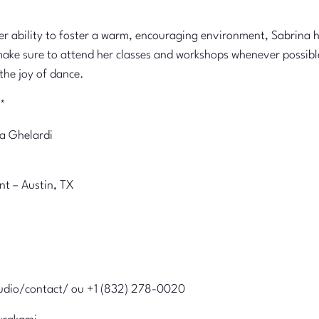
er ability to foster a warm, encouraging environment, Sabrina 
ke sure to attend her classes and workshops whenever possible, 
the joy of dance.
*
ra Ghelardi
nt – Austin, TX
udio/contact/ ou +1 (832) 278-0020