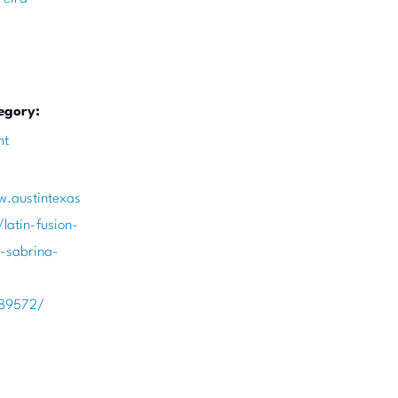
egory:
nt
w.austintexas
latin-fusion-
-sabrina-
389572/