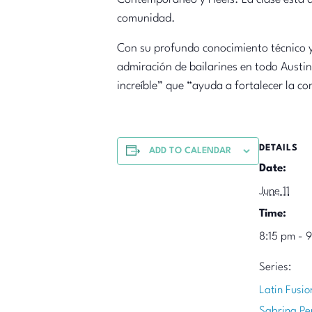
comunidad.
Con su profundo conocimiento técnico y
admiración de bailarines en todo Austin
increíble” que “ayuda a fortalecer la co
DETAILS
ADD TO CALENDAR
Date:
June 11
Time:
8:15 pm - 
Series:
Latin Fusio
Sabrina Pe