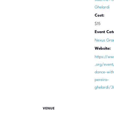
Ghelardi
Cost:
$15
Event Cat
Nexus Gra
Website:
https://ww
.org/event/
dance-with
pereira-
ghelardi/
VENUE