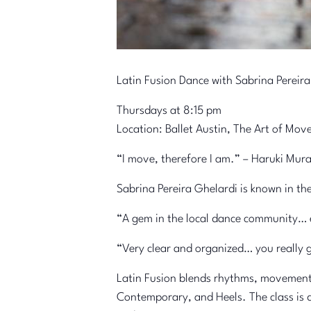
Latin Fusion Dance with Sabrina Pereir
Thursdays at 8:15 pm
Location: Ballet Austin, The Art of Mov
“I move, therefore I am.” – Haruki Mur
Sabrina Pereira Ghelardi is known in the
“A gem in the local dance community… e
“Very clear and organized… you really g
Latin Fusion blends rhythms, movement,
Contemporary, and Heels. The class is 