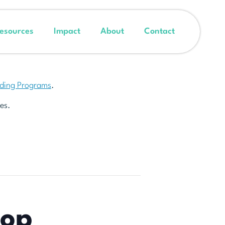
esources
Impact
About
Contact
nding Programs
.
es.
hop