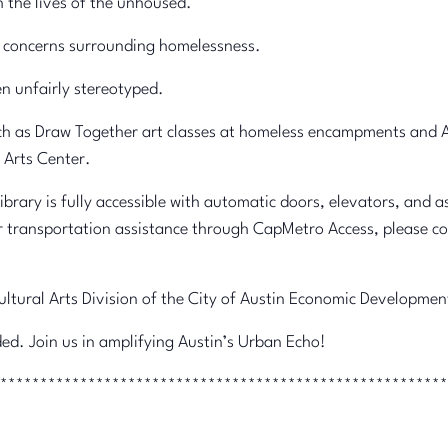
h the lives of the unhoused.
l concerns surrounding homelessness.
n unfairly stereotyped.
uch as Draw Together art classes at homeless encampments and A
Arts Center.
Library is fully accessible with automatic doors, elevators, and a
r transportation assistance through CapMetro Access, please co
Cultural Arts Division of the City of Austin Economic Developme
ided. Join us in amplifying Austin’s Urban Echo!
********************************************************