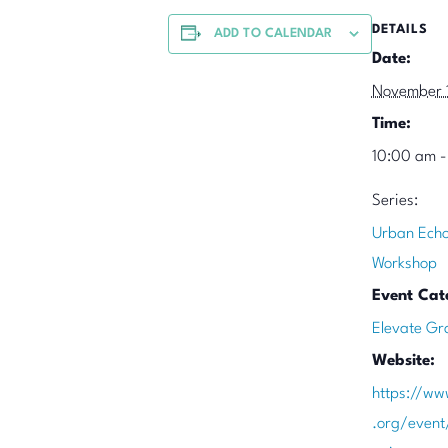
DETAILS
ADD TO CALENDAR
Date:
November 
Time:
10:00 am -
Series:
Urban Echo
Workshop
Event Cat
Elevate Gr
Website:
https://ww
.org/event